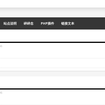
站点说明
碎碎念
PHP插件
链接文本
46
96