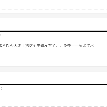
98
com/?id=2120所以今天终于把这个主题发布了。。免费——沉冰浮水
12