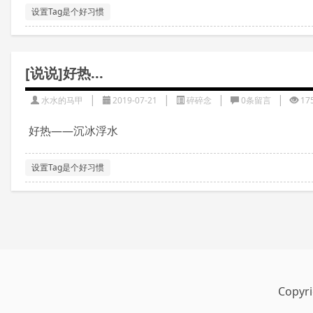
设置Tag是个好习惯
[说说]好热...
|
|
|
|
水水的马甲
2019-07-21
碎碎念
0条留言
17
好热——沉冰浮水
设置Tag是个好习惯
Copyri