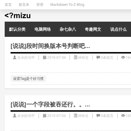
首页
留言本
管理
Markdown-To-Z-Blog
水水的演示站
默认分类
电脑网络
杂七杂八
奇趣网文
说点什么
[说说]段时间换版本号判断吧...
|
|
|
|
水水的马甲
2019-07-04
碎碎念
0条留言
16
设置Tag是个好习惯
[说说]一个字段被吞还行。。...
|
|
|
|
水水的马甲
2019-07-04
碎碎念
0条留言
16