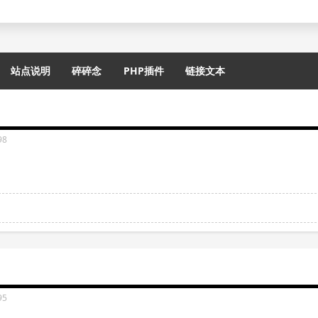
站点说明
碎碎念
PHP插件
链接文本
98
95