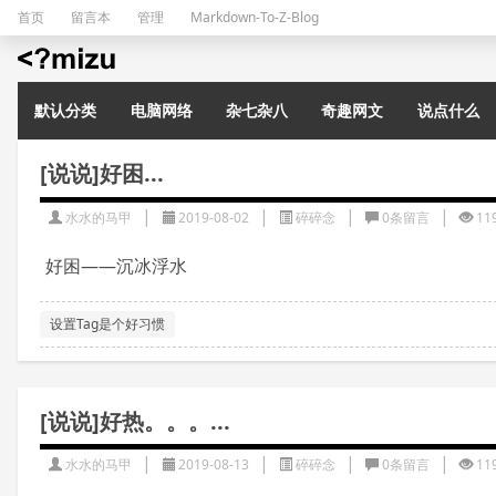
首页
留言本
管理
Markdown-To-Z-Blog
水水的演示站
默认分类
电脑网络
杂七杂八
奇趣网文
说点什么
[说说]好困...
|
|
|
|
水水的马甲
2019-08-02
碎碎念
0条留言
11
好困——沉冰浮水
设置Tag是个好习惯
[说说]好热。。。...
|
|
|
|
水水的马甲
2019-08-13
碎碎念
0条留言
11