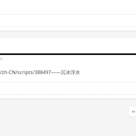
05
rg/zh-CN/scripts/388497——沉冰浮水
‹‹