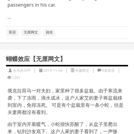
passengers in his car.
...
英语
无厘网文
搞笑
蝴蝶效应【无厘网文】
|
|
|
|
水水的马甲
2019-11-04
奇趣网文
0条留言
1291
俄克拉荷马一对夫妇，家里种了很多盆栽。由于寒流来
袭，下了冻雨，滴水成冰，这户人家艾的妻子将盆栽移
到室内，免得冻死。 可是有个盆栽里有一条小蛇，但是
夫妻两都没有看到。
由于室内开着暖气，小蛇很快苏醒了，从盆子里爬出
来，钻到沙发底下。这户人家的妻子看到了，一声惨