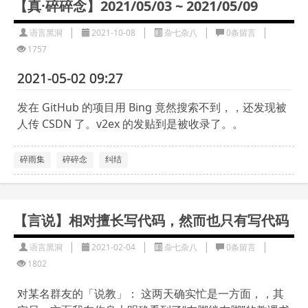
【真·碎碎念】2021/05/03 ~ 2021/05/09
|
|
|
|
语言黑洞
2021-10-08
杂七杂八
0条留言
1757
2021-05-02 09:27
发在 GitHub 的项目用 Bing 竟然搜索不到，，还发现被
人传 CSDN 了。v2ex 的发贴到是被收录了。。
碎雨集
碎碎念
纠结
【言说】相对擅长写代码，然而也只有写代码
|
|
|
|
语言黑洞
2021-02-04
杂七杂八
0条留言
1802
对某名群友的「说教」： 这两天确实忙是一方面，，其