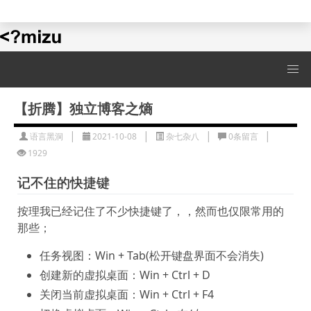
水水的演示站
【折腾】独立博客之熵
|
|
|
|
语言黑洞
2021-10-08
杂七杂八
0条留言
1929
记不住的快捷键
按理我已经记住了不少快捷键了，，然而也仅限常用的
那些；
任务视图：Win + Tab(松开键盘界面不会消失)
创建新的虚拟桌面：Win + Ctrl + D
关闭当前虚拟桌面：Win + Ctrl + F4