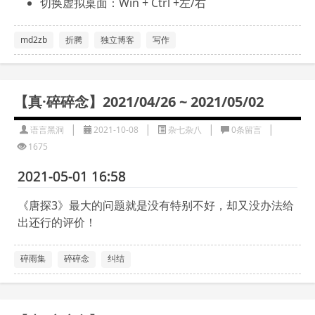
切换虚拟桌面：Win + Ctrl +左/右
md2zb
折腾
独立博客
写作
【真·碎碎念】2021/04/26 ~ 2021/05/02
|
|
|
|
语言黑洞
2021-10-08
杂七杂八
0条留言
1675
2021-05-01 16:58
《唐探3》最大的问题就是没有特别不好，却又没办法给
出还行的评价！
碎雨集
碎碎念
纠结