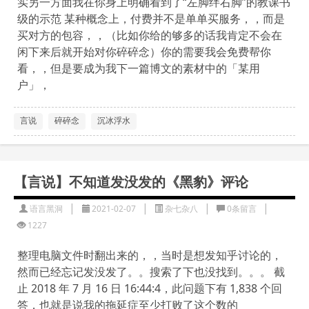
实另一方面我在你身上明确看到了“左脚绊右脚”的教课书
级的示范 某种概念上，付费并不是单单买服务，，而是
买对方的包容，，（比如你给的够多的话我肯定不会在
闲下来后就开始对你碎碎念）你的需要我会免费帮你
看，，但是要成为我下一篇博文的素材中的「某用
户」，
言说
碎碎念
沉冰浮水
【言说】不知道发没发的《黑豹》评论
|
|
|
|
语言黑洞
2021-02-07
杂七杂八
0条留言
1227
整理电脑文件时翻出来的，，当时是想发知乎讨论的，
然而已经忘记发没发了。。搜索了下也没找到。。。 截
止 2018 年 7 月 16 日 16:44:4，此问题下有 1,838 个回
答，也就是说我的拖延症至少打败了这个数的