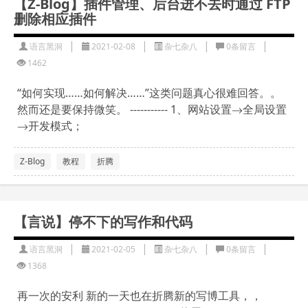
【Z-Blog】插件管理、后台进不去时通过 FTP
删除相应插件
|
|
|
|
语言黑洞
2021-02-08
杂七杂八
0条留言
1462
“如何实现……如何解决……”这类问题真心很难回答。。
然而还是要保持微笑。 ----------- 1、网站设置→全局设置
→开发模式；
Z-Blog
教程
折腾
【言说】停不下的写作和代码
|
|
|
|
语言黑洞
2021-02-05
杂七杂八
0条留言
1368
再一次的安利 新的一天也在折腾新的写博工具，，