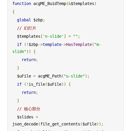
function
 acgME_BuidTemp
(&
$templates
)
{
global
 $zbp
;
// 幻灯片
  $templates
[
'n-slide'
]
=
""
;
if
(!
$zbp
->
template
->
HasTemplate
(
"m-
slide"
))
{
return
;
}
  $uFile 
=
 acgME_Path
(
"u-slide"
);
if
(!
is_file
(
$uFile
))
{
return
;
}
// 核心部分
  $slides 
=
json_decode
(
file_get_contents
(
$uFile
));