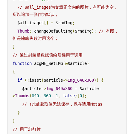
// $all_images为文章正文内的图片，有可能为空，
所以追加一张作为默认；
  $all_images
[]
=
 $rndImg
;
Thumb
::
changeDefaultImg
(
$rndImg
);
// 有图，
但是缩略失败时用这个；
}
// 通过封装函数赋值给属性用于调用
function
 acgME_SetIMG
(&
$article
)
{
if
(!
isset
(
$article
->
Img_640x360
))
{
    $article
->
Img_640x360
=
 $article
-
>
Thumbs
(
640
,
360
,
1
,
false
)[
0
];
// ↑此处获取值无法保存，保存请用Metas
}
}
// 用于幻灯片