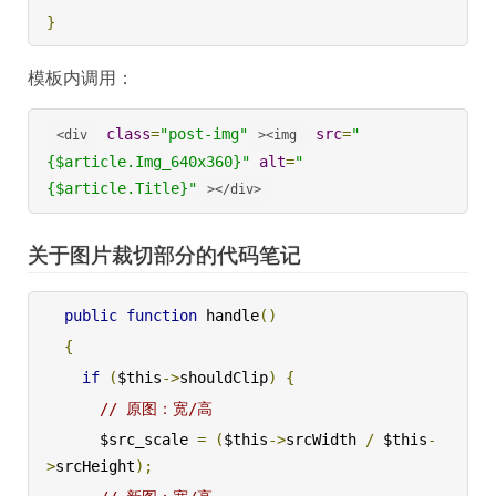
}
模板内调用：
class
=
"post-img"
src
=
"
<div
><img
{$article.Img_640x360}"
alt
=
"
{$article.Title}"
></div>
关于图片裁切部分的代码笔记
public
function
 handle
()
{
if
(
$this
->
shouldClip
)
{
// 原图：宽/高
      $src_scale 
=
(
$this
->
srcWidth 
/
 $this
-
>
srcHeight
);