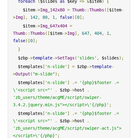
foreach
(
$slides 
as
 $key 
=>
&
$item
)
{
    $item
->
Img_142x80
=
Thumb
::
Thumbs
([
$item
-
>
Img
],
142
,
80
,
1
,
false
)[
0
];
    $item
->
Img_647x404
=
Thumb
::
Thumbs
([
$item
->
Img
],
647
,
404
,
1
,
false
)[
0
];
}
  $zbp
->
template
->
SetTags
(
'slides'
,
 $slides
);
  $templates
[
'n-slide'
]
=
 $zbp
->
template
-
>
Output
(
"m-slide"
);
  $templates
[
'n-slide'
]
.=
'{php}$footer .= 
\'<script src="'
.
 $zbp
->
host 
.
'zb_users/theme/acgME/script/swiper-
3.4.2.jquery.min.js"></script>\'{/php}'
;
  $templates
[
'n-slide'
]
.=
'{php}$footer .= 
\'<script src="'
.
 $zbp
->
host 
.
'zb_users/theme/acgME/script/swiper-act.js">
</script>\'{/php}'
;