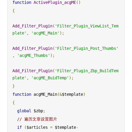
function
ActivePlugin_acgME
()
{
Add_Filter_Plugin
(
'Filter_Plugin_ViewList_Tem
plate'
,
'acgME_Main'
);
Add_Filter_Plugin
(
'Filter_Plugin_Post_Thumbs'
,
'acgME_Thumbs'
);
Add_Filter_Plugin
(
'Filter_Plugin_Zbp_BuildTem
plate'
,
'acgME_BuidTemp'
);
}
function
 acgME_Main
(&
$template
)
{
global
 $zbp
;
// 遍历文章设置图片
if
(
$articles 
=
 $template
-