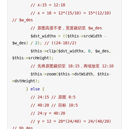
// x:15 = 12:10
// x = 18 = 12*(15/10) = 15*(12/10) 
// $w_des
// 原图高度不变，宽度裁切至 $w_des
        $dst_widthx 
=
((
$this
->
srcWidth 
-
$w_des
)
/
2
);
// ((24-18)/2)
        $this
->
clip
(
$dst_widthx
,
0
,
 $w_des
,
$this
->
srcHeight
);
// 先将原图裁切至 18:15，再缩放至 12:10
        $this
->
zoom
(
$this
->
dstWidth
,
 $this
-
>
dstHeight
);
}
else
{
// 24:15 // 原图 8:5
// 40:20 // 目标 10:5
// 24:y = 40:20
// y = 12 = 20*(24/40) = 24/(40/20) 
// $h_des