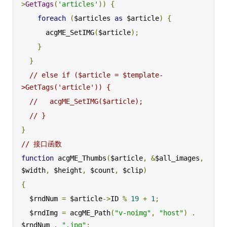
>
GetTags
(
'articles'
))
{
foreach
(
$articles 
as
 $article
)
{
      acgME_SetIMG
(
$article
);
}
}
// else if ($article = $template-
>GetTags('article')) {
//   acgME_SetIMG($article);
// }
}
// 接口函数
function
 acgME_Thumbs
(
$article
,
&
$all_images
,
$width
,
 $height
,
 $count
,
 $clip
)
{
  $rndNum 
=
 $article
->
ID 
%
19
+
1
;
  $rndImg 
=
 acgME_Path
(
"v-noimg"
,
"host"
)
.
$rndNum 
.
".jpg"
;