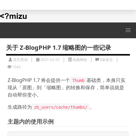
水水的演示站
关于 Z-BlogPHP 1.7 缩略图的一些记录
|
|
|
|
语言黑洞
2021-02-07
电脑网络
0条留言
1543
Z-BlogPHP 1.7 将会提供一个
基础类，本身只实
Thumb
现从「原图」到「缩略图」的转换和保存，简单说就是
自动帮你变小。
生成路径为
。
zb_users/cache/thumbs/
主题内的使用示例