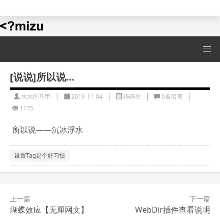
水水的演示站
[说说]所以说...
|
|
|
|
水水的马甲
2019-11-04
碎碎念
0条留言
1175
所以说——沉冰浮水
设置Tag是个好习惯
上一篇
下一篇
蝴蝶效应【无厘网文】
WebDir插件查看说明