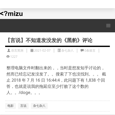
水水的演示站
【言说】不知道发没发的《黑豹》评论
|
|
|
|
语言黑洞
2021-02-07
杂七杂八
0条留言
1227
整理电脑文件时翻出来的，，当时是想发知乎讨论的，
然而已经忘记发没发了。。搜索了下也没找到。。。 截
止 2018 年 7 月 16 日 16:44:4，此问题下有 1,838 个回
答，也就是说我的拖延症至少打败了这个数的
人。。/doge。。。
电影
言说
杂七杂八