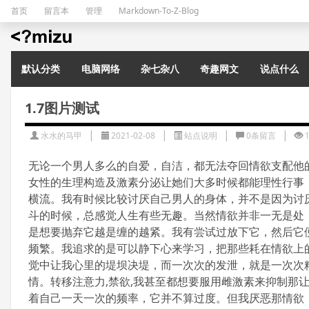
首页
留言本
管理
Markdown-To-Z-Blog
水水的演示站
默认分类
电脑网络
杂七杂八
奇趣网文
说点什么
1.7图片测试
|
|
|
|
水水的马甲
2021-02-08
站点说明
0条留言
无论一个男人多么的自爱，自洁，都无法夺回情欲支配他
女性的生理构造及激素分泌让她们大多时候都能理性行事
横流。我有时候比较讨厌自己男人的身体，并不是因为讨
斗的时候，总感觉人生有些无趣。当然情欲并非一无是处
是想要抛弃它越是缠的越紧。我有尝试过放下它，然后它
频繁。我追求的是可以静下心来学习，把那些耗在情欲上
觉中让我心里的堤坝决堤，而一次次的发泄，就是一次次
情。转移注意力,禁欲,我甚至都想要服用雌激素来抑制那
着自己一天一次的频率，它并不算过度。但我厌恶那情欲