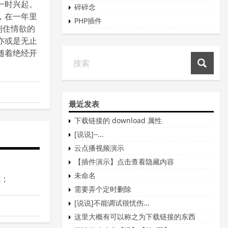
一时兴起。
碎碎念
，在一年里
PHP插件
制住情欲的
亦或是无止
随着绝经开
最近发表
下载链接的 download 属性
[说说]--...
云点播视频演示
【插件演示】点击查看隐藏内容
未命名
式；
需要弄个定时删除
[说说]不能调试很忧伤...
这里大概有可以称之为下载链接的东西