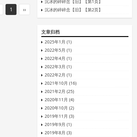
沉冰的碎碎念【旧】【第1页】
1
››
沉冰的碎碎念【旧】【第2页】
文章归档
2025年1月 (1)
2022年5月 (1)
2022年4月 (1)
2022年3月 (1)
2022年2月 (1)
2021年10月 (16)
2021年2月 (25)
2020年11月 (4)
2020年10月 (2)
2019年11月 (3)
2019年9月 (1)
2019年8月 (3)