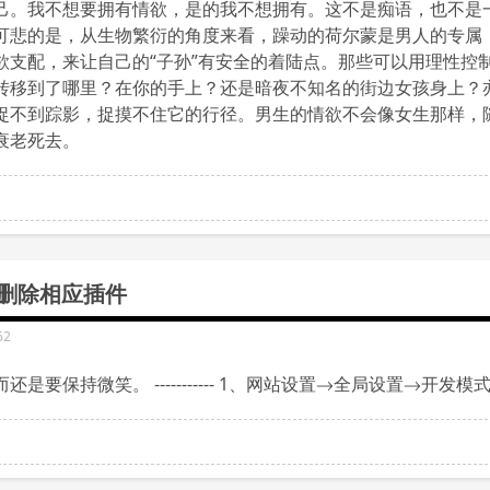
己。我不想要拥有情欲，是的我不想拥有。这不是痴语，也不是
可悲的是，从生物繁衍的角度来看，躁动的荷尔蒙是男人的专属
支配，来让自己的“子孙”有安全的着陆点。那些可以用理性控
转移到了哪里？在你的手上？还是暗夜不知名的街边女孩身上？
捉不到踪影，捉摸不住它的行径。男生的情欲不会像女生那样，
衰老死去。
P 删除相应插件
62
要保持微笑。 ----------- 1、网站设置→全局设置→开发模