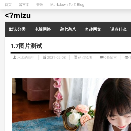
首页
留言本
管理
Markdown-To-Z-Blog
水水的演示站
默认分类
电脑网络
杂七杂八
奇趣网文
说点什么
1.7图片测试
|
|
|
|
水水的马甲
2021-02-08
站点说明
0条留言