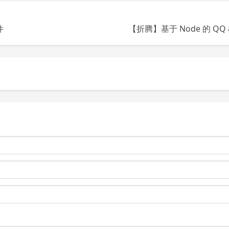
件
【折腾】基于 Node 的 Q